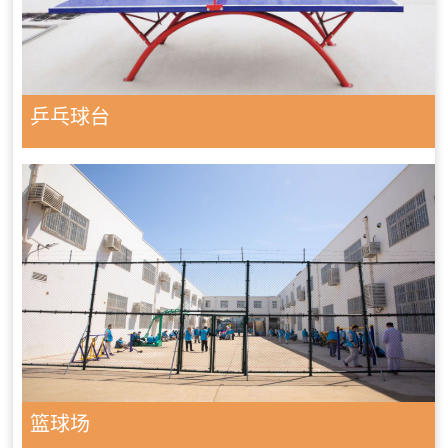
乒乓球台
篮球场