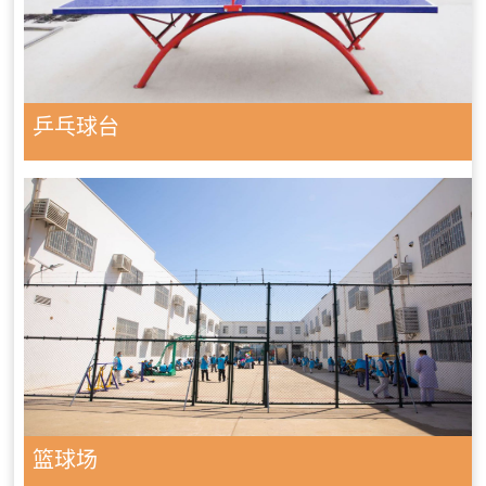
乒乓球台
篮球场